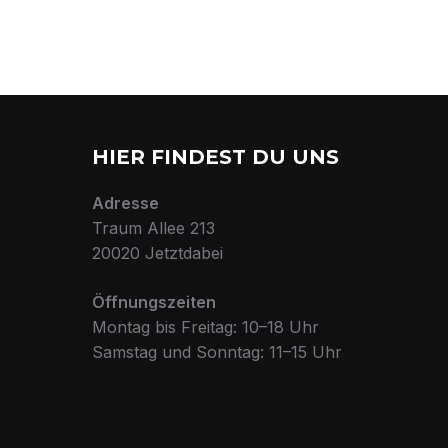
HIER FINDEST DU UNS
Adresse
Traum Allee 213
20020 Jetztdabei
Öffnungszeiten
Montag bis Freitag: 10–18 Uhr
Samstag und Sonntag: 11–15 Uhr